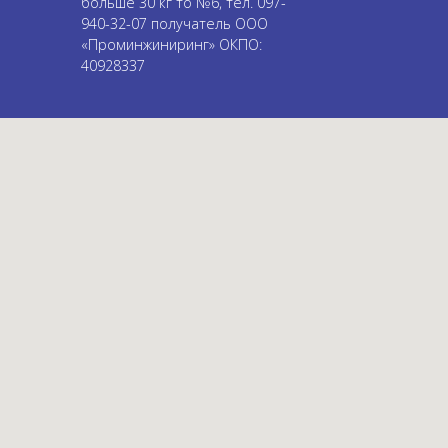
больше 30 кг то №6, тел. 097-
940-32-07 получатель ООО
«Проминжиниринг» ОКПО:
40928337