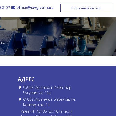
32-07
office@cwg.com.ua
Обратный звонок
аны
АДРЕС
03067 Украина, г. Киев, пер.
Чугуевский, 13а
61052 Украина, г. Харьков, ул.
Конторская, 14
Киев НП №135 (до 10 кг) если