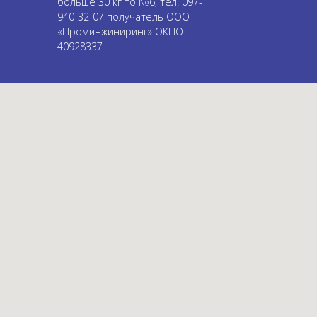
больше 30 кг то №6, тел. 097-
940-32-07 получатель ООО
«Проминжиниринг» ОКПО:
40928337