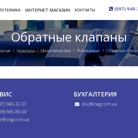
(097) 940-
ИНТЕРНЕТ МАГАЗИН
ЛОТЕХНИКА
КОНТАКТЫ
Обратные клапаны
авная
Арматура
Металлические
Фланцевые
Обратные Клап
РВИС
БУХГАЛТЕРИЯ
97) 940-32-07
doc@cwg.com.ua
99) 665-86-00
e@cwg.com.ua