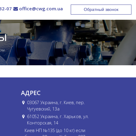
32-07
office@cwg.com.ua
Обратный звонок
ры
уры
АДРЕС
03067 Украина, г. Киев, пер.
Чугуевский, 13а
61052 Украина, г. Харьков, ул.
Конторская, 14
Киев НП №135 (до 10 кг) если