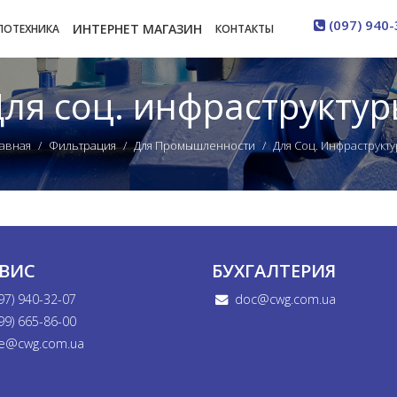
(097) 940-
ИНТЕРНЕТ МАГАЗИН
ЛОТЕХНИКА
КОНТАКТЫ
ля соц. инфраструкту
авная
Фильтрация
Для Промышленности
Для Соц. Инфраструкт
РВИС
БУХГАЛТЕРИЯ
97) 940-32-07
doc@cwg.com.ua
99) 665-86-00
e@cwg.com.ua