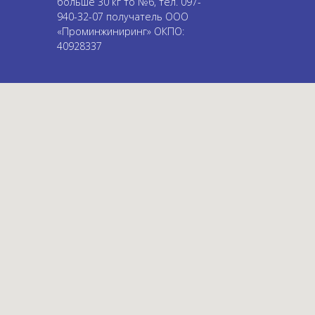
больше 30 кг то №6, тел. 097-
940-32-07 получатель ООО
«Проминжиниринг» ОКПО:
40928337