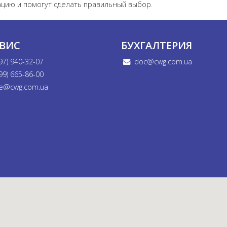
цию и помогут сделать правильный выбор.
РВИС
БУХГАЛТЕРИЯ
97) 940-32-07
doc@cwg.com.ua
99) 665-86-00
e@cwg.com.ua