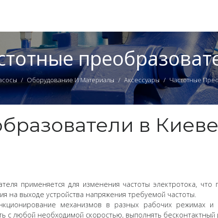
стотные преобразоват
асосы
Оборудование И Материалы
Аксессуары
Частотные Пре
бразователи в Киеве,
теля применяется для изменения частоты электротока, что 
ия на выходе устройства напряжения требуемой частоты.
нкционирование механизмов в разных рабочих режимах и по
ать с любой необходимой скоростью, выполнять бесконтактный