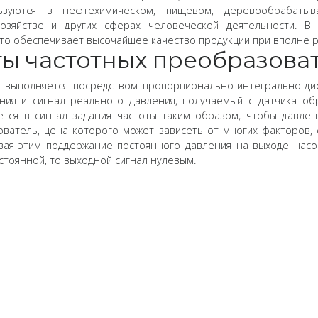
зуются в нефтехимическом, пищевом, деревообрабатыва
хозяйстве и других сферах человеческой деятельности. В 
то обеспечивает высочайшее качество продукции при вполне р
ы частотных преобразова
 выполняется посредством пропорционально-интегрально-ди
ения и сигнал реального давления, получаемый с датчика о
тся в сигнал задания частоты таким образом, чтобы давле
ватель, цена которого может зависеть от многих факторов,
вая этим поддержание постоянного давления на выходе насо
остоянной, то выходной сигнал нулевым.